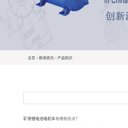
主页
>
新闻资讯
>
产品知识
矿用锂电池电机车
有哪些优点？