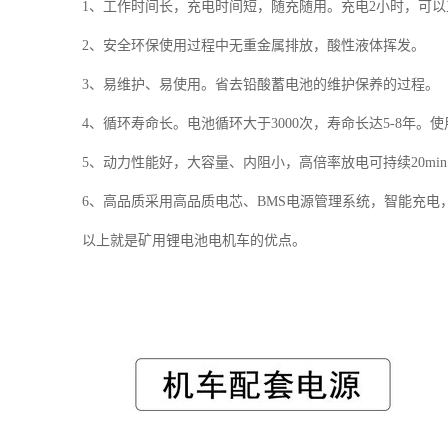
1、工作时间长，充电时间短，随充随用。充电2小时，可以
2、安全环保使用过程中无重金属排放，酸性液体挥发。
3、易维护、易使用。省去铅酸蓄电池的维护保养的过程。
4、循环寿命长。电池循环大于3000次，寿命长达5-8年。
5、动力性能好，大容量、内阻小，高倍率放电可持续20mi
6、高品质采用高品质电芯、BMS电源管理系统，智能充电
以上就是矿用锂电池电机车的优点。